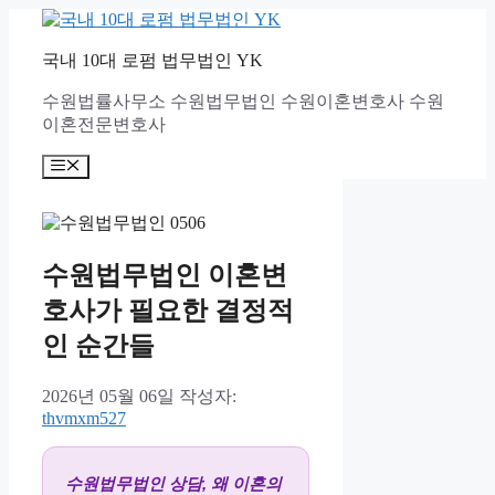
컨
텐
국내 10대 로펌 법무법인 YK
츠
로
수원법률사무소 수원법무법인 수원이혼변호사 수원
건
이혼전문변호사
너
뛰
메
기
뉴
수원법무법인 이혼변
호사가 필요한 결정적
인 순간들
2026년 05월 06일
작성자:
thvmxm527
수원법무법인 상담, 왜 이혼의