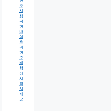
변
호
사
행
복
한
내
일
을
위
한
준
비
함
께
시
작
하
세
요