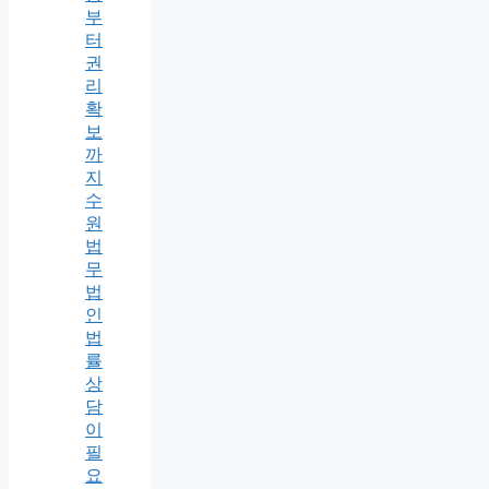
부
터
권
리
확
보
까
지
수
원
법
무
법
인
법
률
상
담
이
필
요