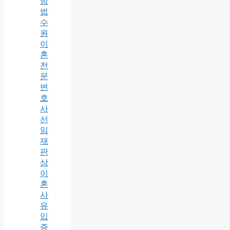
방
법
수
원
이
혼
전
문
변
호
사
선
임
재
판
상
이
혼
사
유
입
증