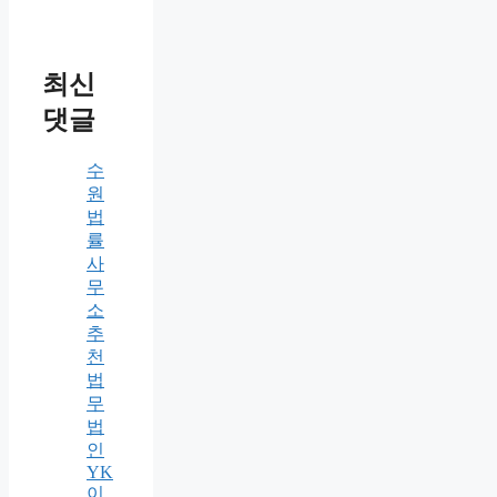
최신
댓글
수
원
법
률
사
무
소
추
천
법
무
법
인
YK
이