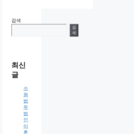
검색
검
색
최신
글
수
원
법
무
법
인
이
혼