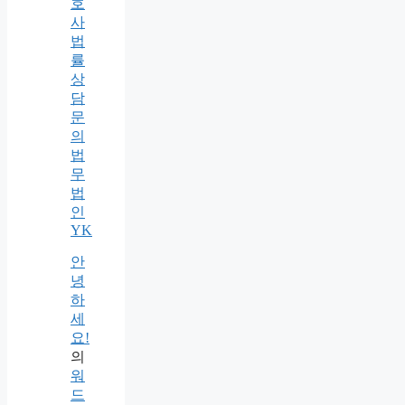
호
사
법
률
상
담
문
의
법
무
법
인
YK
안
녕
하
세
요!
의
워
드