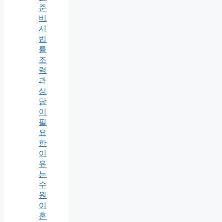
준
비
시
법
률
조
력
과
상
담
이
필
요
한
이
유
는
수
원
이
혼