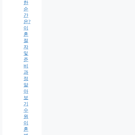
한
순
간
은?
이
혼
절
자
및
준
비
과
정
알
아
보
기
수
원
이
혼