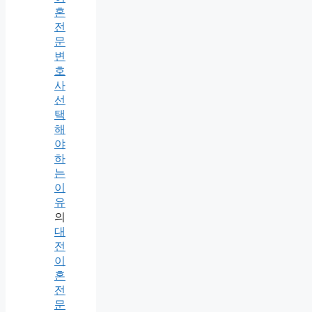
혼
전
문
변
호
사
선
택
해
야
하
는
이
유
의
대
전
이
혼
전
문