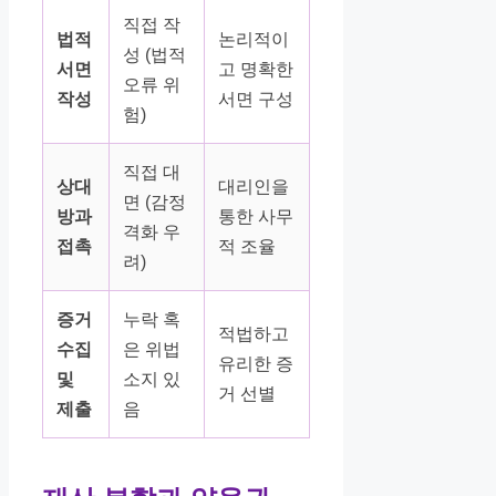
직접 작
법적
논리적이
성 (법적
서면
고 명확한
오류 위
작성
서면 구성
험)
직접 대
상대
대리인을
면 (감정
방과
통한 사무
격화 우
접촉
적 조율
려)
증거
누락 혹
적법하고
수집
은 위법
유리한 증
및
소지 있
거 선별
제출
음