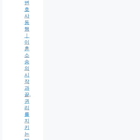
변
호
사
동
행
｜
이
혼
소
송
의
시
작
과
끝,
권
리
를
지
키
는