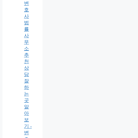
변
호
사
법
률
사
무
소
추
천
상
담
잘
하
는
곳
알
아
보
기 -
변