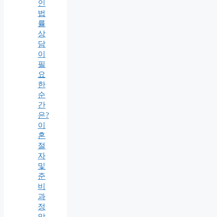
인
법
률
상
담
이
필
요
한
순
간
은?
이
혼
절
자
및
준
비
과
정
알