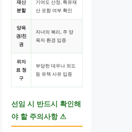
재산
기여도 산정, 특유재
분할
산 포함 여부 확인
양육
자녀의 복리, 주 양
권/친
육자 환경 입증
권
위자
부당한 대우나 외도
료 청
등 유책 사유 입증
구
선임 시 반드시 확인해
야 할 주의사항
⚠