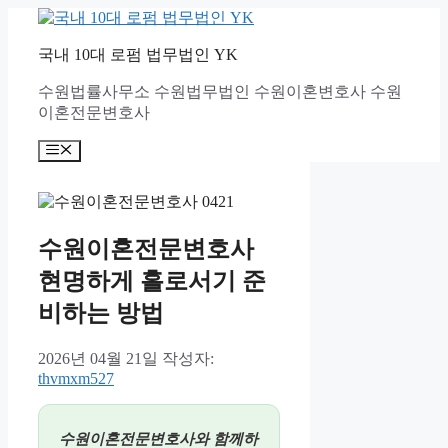
컨
텐
국내 10대 로펌 법무법인 YK
츠
로
수원법률사무소 수원법무법인 수원이혼변호사 수원
건
이혼전문변호사
너
뛰
메
기
뉴
수원이혼전문변호사
현명하게 홀로서기 준
비하는 방법
2026년 04월 21일
작성자:
thvmxm527
수원이혼전문변호사와 함께하