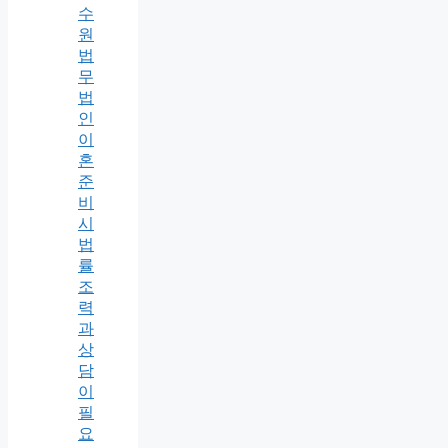
수
원
법
무
법
인
이
혼
준
비
시
법
률
조
력
과
상
담
이
필
요