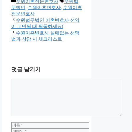
카
태
수원이혼전문변호사
수원법
테
그
무법인
,
수원이혼변호사
,
수원이혼
고
전문변호사
리
수원법무법인 이혼변호사 선임
이 고민될 때 필독하세요!
수원이혼변호사 실패없는 선택
법과 상담 시 체크리스트
댓글 남기기
댓
글
이
름
이