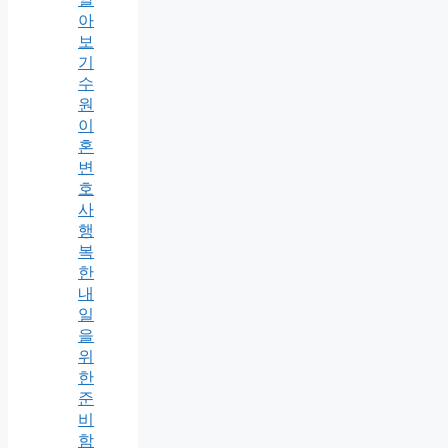
아
보
기
수
원
이
혼
변
호
사
행
복
한
내
일
을
위
한
준
비
함