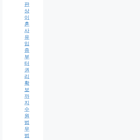
판
상
이
혼
사
유
입
증
부
터
권
리
확
보
까
지
수
원
법
무
법