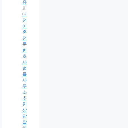
유
의
대
전
이
혼
전
문
변
호
사
법
률
사
무
소
추
천
상
담
잘