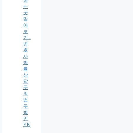
하
는
곳
알
아
보
기 -
변
호
사
법
률
상
담
문
의
법
무
법
인
YK