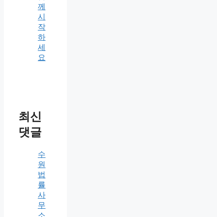
께
시
작
하
세
요
최신
댓글
수
원
법
률
사
무
소