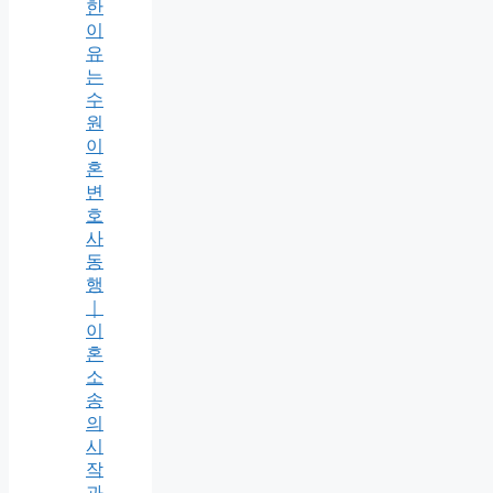
한
이
유
는
수
원
이
혼
변
호
사
동
행
｜
이
혼
소
송
의
시
작
과