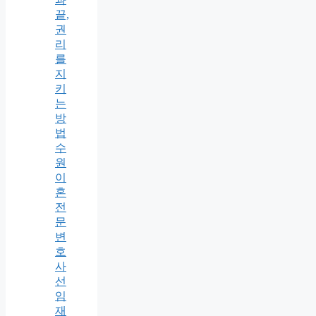
끝,
권
리
를
지
키
는
방
법
수
원
이
혼
전
문
변
호
사
선
임
재