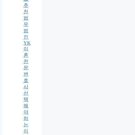
추
천
법
무
법
인
YK
이
혼
전
문
변
호
사
선
택
해
야
하
는
이